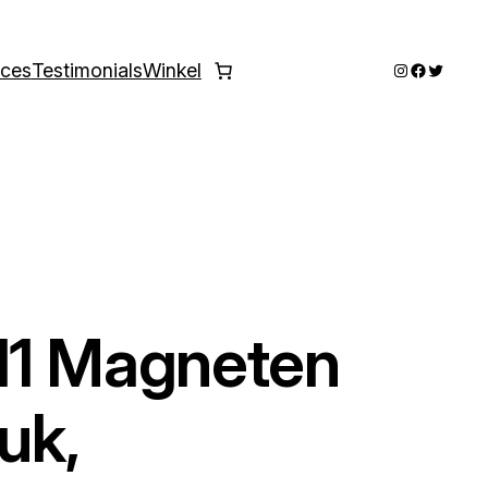
Instagram
Faceboo
Twitter
ices
Testimonials
Winkel
11 Magneten
uk,