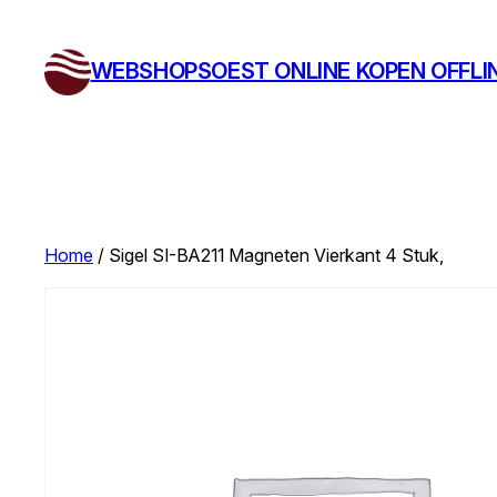
Ga
naar
WEBSHOPSOEST ONLINE KOPEN OFFLI
de
inhoud
Home
/ Sigel SI-BA211 Magneten Vierkant 4 Stuk,