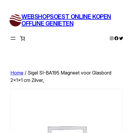
Ga
naar
WEBSHOPSOEST ONLINE KOPEN
de
OFFLINE GENIETEN
inhoud
Instagram
Facebo
Twitte
Home
/ Sigel SI-BA195 Magneet voor Glasbord
2x1x1 cm Zilver,