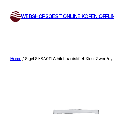
Ga
naar
WEBSHOPSOEST ONLINE KOPEN OFFLI
de
inhoud
Home
/ Sigel SI-BA011 Whiteboardstift 4 Kleur Zwart/cy