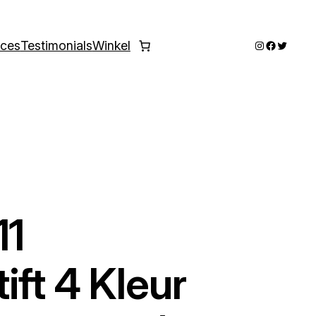
Instagram
Faceboo
Twitter
ices
Testimonials
Winkel
11
ft 4 Kleur