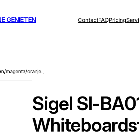
NE GENIETEN
Contact
FAQ
Pricing
Serv
an/magenta/oranje.,
Sigel SI-BA0
Whiteboardsti