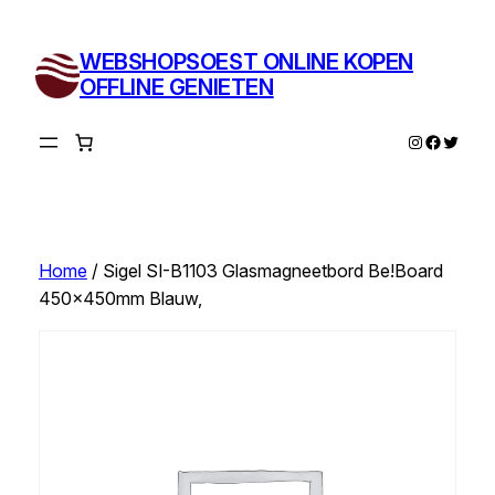
Ga
naar
WEBSHOPSOEST ONLINE KOPEN
de
OFFLINE GENIETEN
inhoud
Instagram
Facebo
Twitte
Home
/ Sigel SI-B1103 Glasmagneetbord Be!Board
450x450mm Blauw,