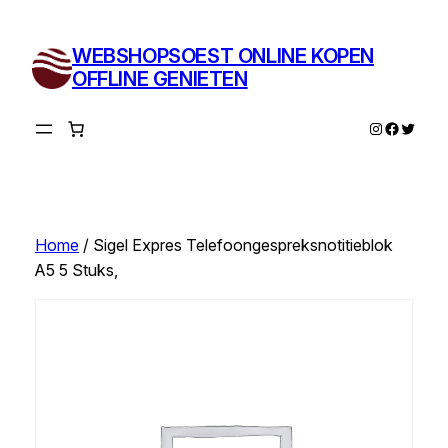
Ga
naar
WEBSHOPSOEST ONLINE KOPEN
de
OFFLINE GENIETEN
inhoud
Instagram
Facebo
Twitte
Home
/ Sigel Expres Telefoongespreksnotitieblok
A5 5 Stuks,