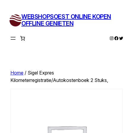
Ga
naar
WEBSHOPSOEST ONLINE KOPEN
de
OFFLINE GENIETEN
inhoud
Instagram
Facebo
Twitte
Home
/ Sigel Expres
Kilometerregistratie/Autokostenboek 2 Stuks,