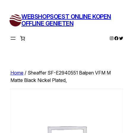
Ga
naar
WEBSHOPSOEST ONLINE KOPEN
de
OFFLINE GENIETEN
inhoud
Instagram
Facebo
Twitte
Home
/ Sheaffer SF-E2940551 Balpen VFM M
Matte Black Nickel Plated,