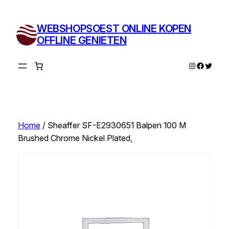
Ga
naar
WEBSHOPSOEST ONLINE KOPEN
de
OFFLINE GENIETEN
inhoud
Instagram
Facebo
Twitte
Home
/ Sheaffer SF-E2930651 Balpen 100 M
Brushed Chrome Nickel Plated,