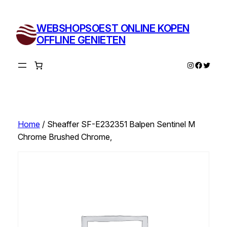
Ga
naar
WEBSHOPSOEST ONLINE KOPEN
de
OFFLINE GENIETEN
inhoud
Instagram
Facebo
Twitte
Home
/ Sheaffer SF-E232351 Balpen Sentinel M
Chrome Brushed Chrome,