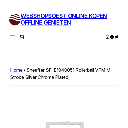
Ga
naar
WEBSHOPSOEST ONLINE KOPEN
de
OFFLINE GENIETEN
inhoud
Instagram
Facebo
Twitte
Home
/ Sheaffer SF-E1940051 Rollerball VFM M
Strobe Silver Chrome Plated,