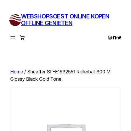
Ga
naar
WEBSHOPSOEST ONLINE KOPEN
de
OFFLINE GENIETEN
inhoud
Instagram
Facebo
Twitte
Home
/ Sheaffer SF-E1932551 Rollerball 300 M
Glossy Black Gold Tone,