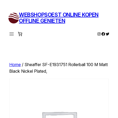
Ga
naar
WEBSHOPSOEST ONLINE KOPEN
de
OFFLINE GENIETEN
inhoud
Instagram
Facebo
Twitte
Home
/ Sheaffer SF-E1931751 Rollerball 100 M Matt
Black Nickel Plated,