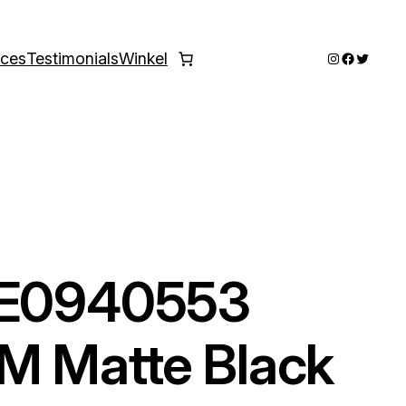
Instagram
Faceboo
Twitter
ices
Testimonials
Winkel
-E0940553
M Matte Black