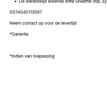
De wereldwijd erkende witte Sheaffer stip, sym
0074040113587
Neem contact op voor de levertijd
*Garantie
*indien van toepassing