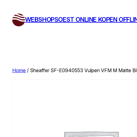
Ga
naar
WEBSHOPSOEST ONLINE KOPEN OFFLI
de
inhoud
Home
/ Sheaffer SF-E0940553 Vulpen VFM M Matte Bla