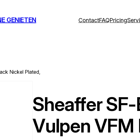
NE GENIETEN
Contact
FAQ
Pricing
Serv
ck Nickel Plated,
Sheaffer SF
Vulpen VFM 