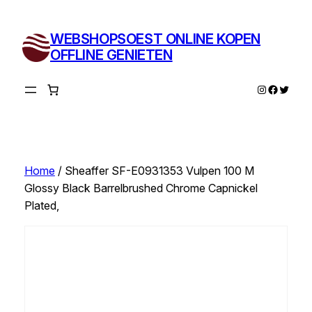
Ga
naar
WEBSHOPSOEST ONLINE KOPEN
de
OFFLINE GENIETEN
inhoud
Instagram
Facebo
Twitte
Home
/ Sheaffer SF-E0931353 Vulpen 100 M
Glossy Black Barrelbrushed Chrome Capnickel
Plated,