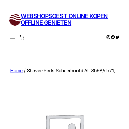
Ga
naar
WEBSHOPSOEST ONLINE KOPEN
de
OFFLINE GENIETEN
inhoud
Instagram
Facebo
Twitte
Home
/ Shaver-Parts Scheerhoofd Alt Sh98/sh71,