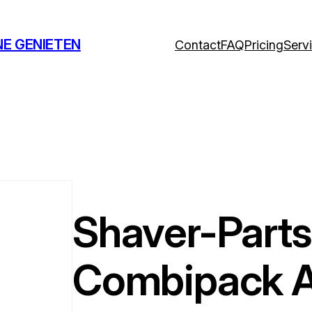
NE GENIETEN
Contact
FAQ
Pricing
Serv
Shaver-Parts
Combipack Al