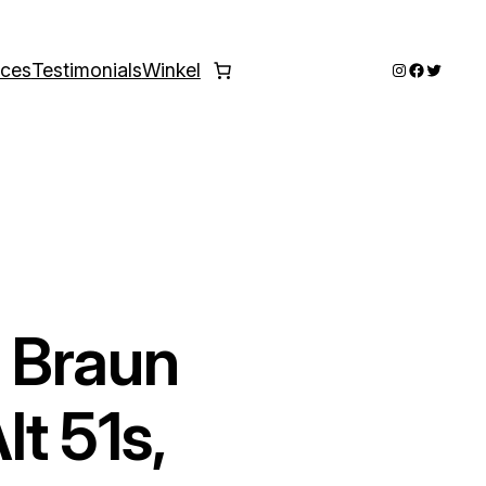
Instagram
Faceboo
Twitter
ices
Testimonials
Winkel
 Braun
t 51s,