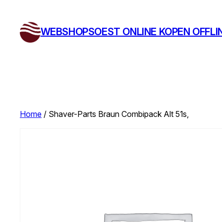
Ga
naar
WEBSHOPSOEST ONLINE KOPEN OFFLI
de
inhoud
Home
/ Shaver-Parts Braun Combipack Alt 51s,