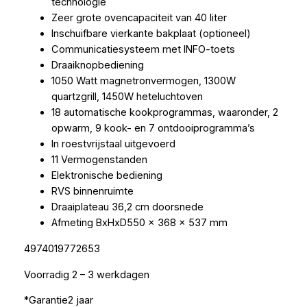
technologie
Zeer grote ovencapaciteit van 40 liter
Inschuifbare vierkante bakplaat (optioneel)
Communicatiesysteem met INFO-toets
Draaiknopbediening
1050 Watt magnetronvermogen, 1300W
quartzgrill, 1450W heteluchtoven
18 automatische kookprogrammas, waaronder, 2
opwarm, 9 kook- en 7 ontdooiprogramma’s
In roestvrijstaal uitgevoerd
11 Vermogenstanden
Elektronische bediening
RVS binnenruimte
Draaiplateau 36,2 cm doorsnede
Afmeting BxHxD550 x 368 x 537 mm
4974019772653
Voorradig 2 – 3 werkdagen
*Garantie2 jaar