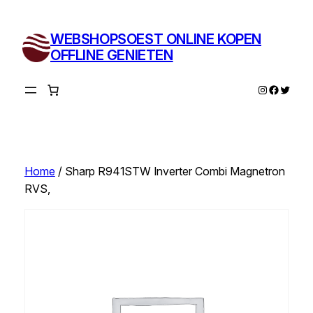
Ga
naar
WEBSHOPSOEST ONLINE KOPEN
de
OFFLINE GENIETEN
inhoud
Instagram
Facebo
Twitte
Home
/ Sharp R941STW Inverter Combi Magnetron
RVS,