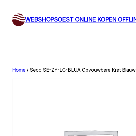
Ga
naar
WEBSHOPSOEST ONLINE KOPEN OFFLI
de
inhoud
Home
/ Seco SE-ZY-LC-BLUA Opvouwbare Krat Blauw/