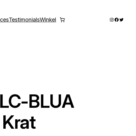
Instagram
Faceboo
Twitter
ices
Testimonials
Winkel
-LC-BLUA
Krat