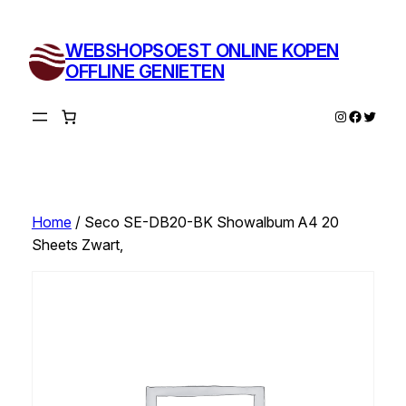
Ga
naar
WEBSHOPSOEST ONLINE KOPEN
de
OFFLINE GENIETEN
inhoud
Instagram
Facebo
Twitte
Home
/ Seco SE-DB20-BK Showalbum A4 20
Sheets Zwart,