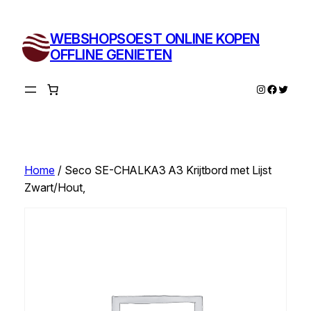
Ga
naar
WEBSHOPSOEST ONLINE KOPEN
de
OFFLINE GENIETEN
inhoud
Instagram
Facebo
Twitte
Home
/ Seco SE-CHALKA3 A3 Krijtbord met Lijst
Zwart/Hout,