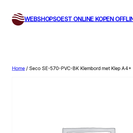
Ga
naar
WEBSHOPSOEST ONLINE KOPEN OFFLI
de
inhoud
Home
/ Seco SE-570-PVC-BK Klembord met Klep A4+ 