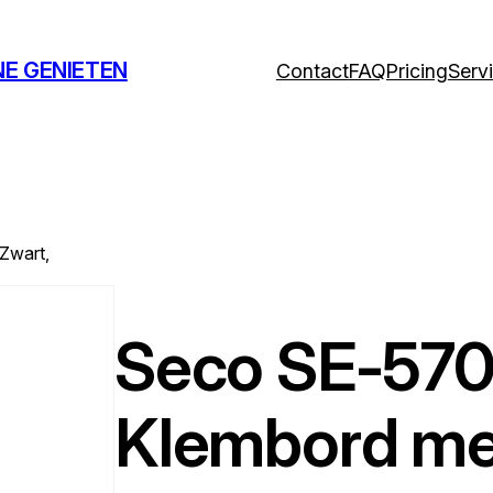
NE GENIETEN
Contact
FAQ
Pricing
Serv
Zwart,
Seco SE-57
Klembord me