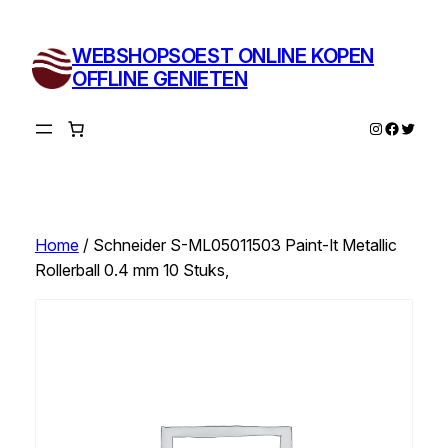
Ga
naar
WEBSHOPSOEST ONLINE KOPEN
de
OFFLINE GENIETEN
inhoud
Instagram
Facebo
Twitte
Home
/ Schneider S-ML05011503 Paint-It Metallic
Rollerball 0.4 mm 10 Stuks,