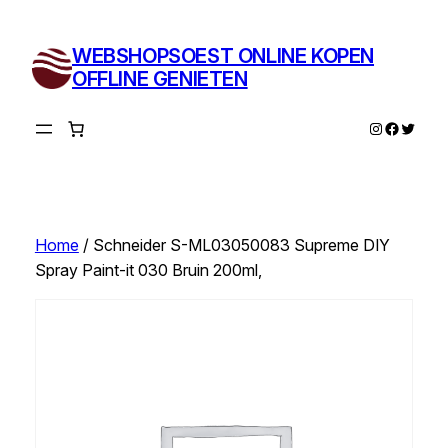
Ga
naar
WEBSHOPSOEST ONLINE KOPEN
de
OFFLINE GENIETEN
inhoud
Instagram
Facebo
Twitte
Home
/ Schneider S-ML03050083 Supreme DIY
Spray Paint-it 030 Bruin 200ml,