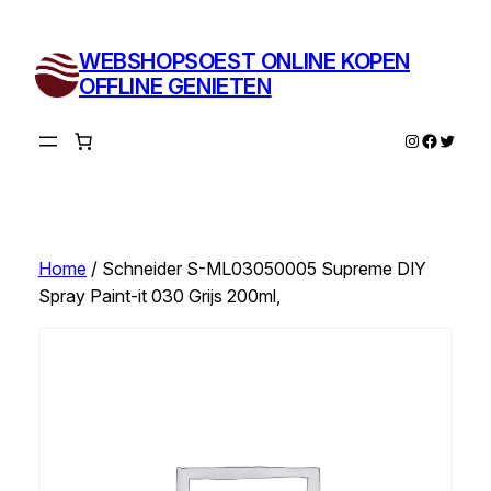
Ga
naar
WEBSHOPSOEST ONLINE KOPEN
de
OFFLINE GENIETEN
inhoud
Instagram
Facebo
Twitte
Home
/ Schneider S-ML03050005 Supreme DIY
Spray Paint-it 030 Grijs 200ml,