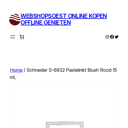
Ga
naar
WEBSHOPSOEST ONLINE KOPEN
de
OFFLINE GENIETEN
inhoud
Instagram
Facebo
Twitte
Home
/ Schneider S-6932 Pastelinkt Blush Rood 15
ml,