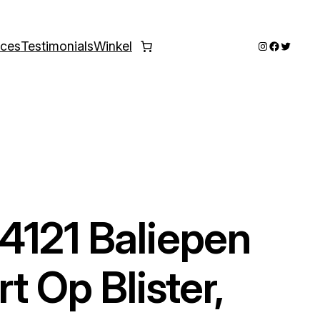
Instagram
Faceboo
Twitter
ices
Testimonials
Winkel
4121 Baliepen
t Op Blister,