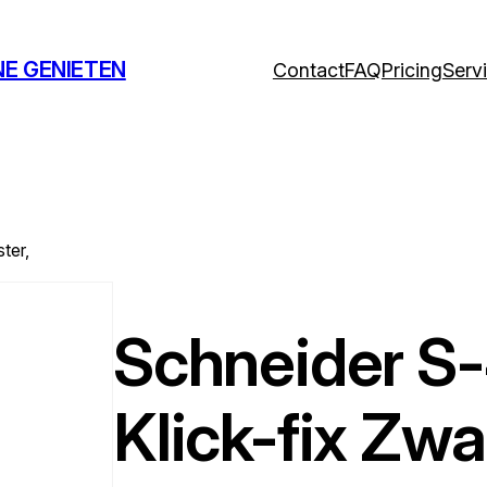
NE GENIETEN
Contact
FAQ
Pricing
Serv
ter,
Schneider S-
Klick-fix Zwar