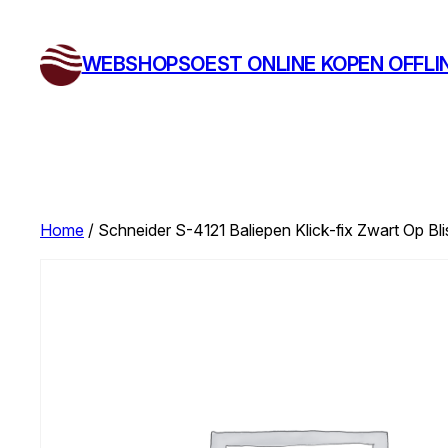
Ga
naar
WEBSHOPSOEST ONLINE KOPEN OFFLI
de
inhoud
Home
/ Schneider S-4121 Baliepen Klick-fix Zwart Op Blis