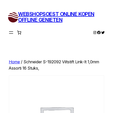
Ga
naar
WEBSHOPSOEST ONLINE KOPEN
de
OFFLINE GENIETEN
inhoud
Instagram
Facebo
Twitte
Home
/ Schneider S-192092 Viltstift Link-It 1,0mm
Assorti 16 Stuks,