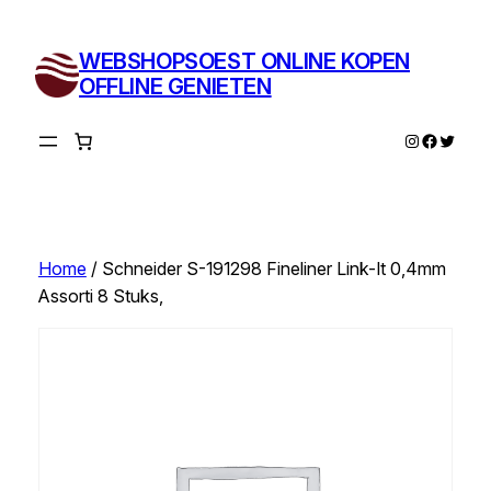
Ga
naar
WEBSHOPSOEST ONLINE KOPEN
de
OFFLINE GENIETEN
inhoud
Instagram
Facebo
Twitte
Home
/ Schneider S-191298 Fineliner Link-It 0,4mm
Assorti 8 Stuks,