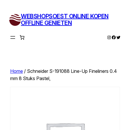
Ga
naar
WEBSHOPSOEST ONLINE KOPEN
de
OFFLINE GENIETEN
inhoud
Instagram
Facebo
Twitte
Home
/ Schneider S-191088 Line-Up Fineliners 0.4
mm 8 Stuks Pastel,