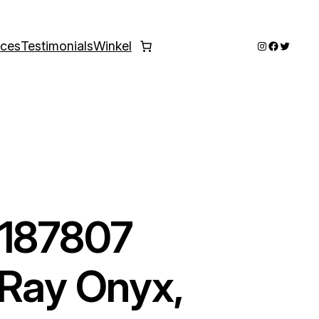
Instagram
Faceboo
Twitter
ices
Testimonials
Winkel
-187807
 Ray Onyx,