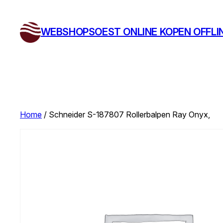
Ga
naar
WEBSHOPSOEST ONLINE KOPEN OFFLI
de
inhoud
Home
/ Schneider S-187807 Rollerbalpen Ray Onyx,