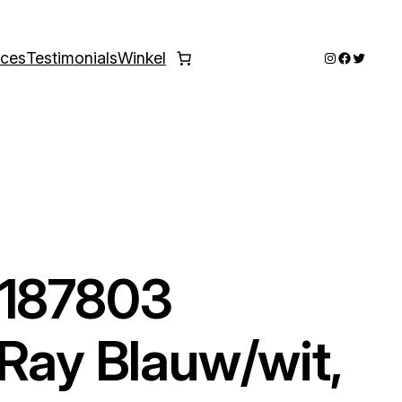
Instagram
Faceboo
Twitter
ices
Testimonials
Winkel
-187803
 Ray Blauw/wit,