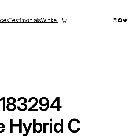
Instagram
Faceboo
Twitter
ices
Testimonials
Winkel
-183294
e Hybrid C