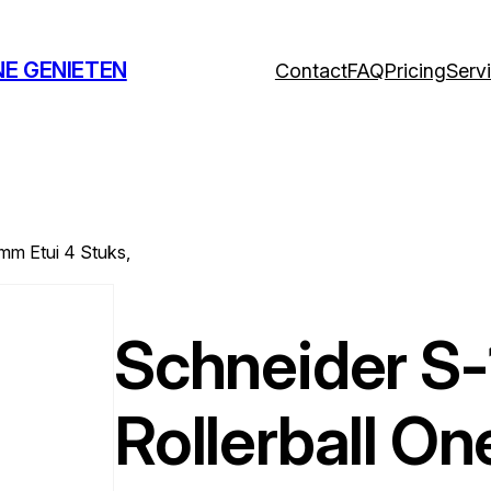
NE GENIETEN
Contact
FAQ
Pricing
Serv
mm Etui 4 Stuks,
Schneider S
Rollerball On