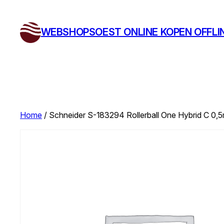
Ga
naar
WEBSHOPSOEST ONLINE KOPEN OFFLI
de
inhoud
Home
/ Schneider S-183294 Rollerball One Hybrid C 0,5