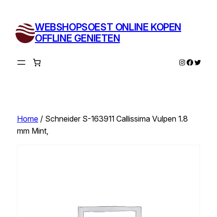
Ga
naar
WEBSHOPSOEST ONLINE KOPEN
de
OFFLINE GENIETEN
inhoud
Instagram
Facebo
Twitte
Home
/ Schneider S-163911 Callissima Vulpen 1.8
mm Mint,