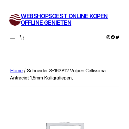
Ga
naar
WEBSHOPSOEST ONLINE KOPEN
de
OFFLINE GENIETEN
inhoud
Instagram
Facebo
Twitte
Home
/ Schneider S-163812 Vulpen Callissima
Antraciet 1,5mm Kalligrafiepen,