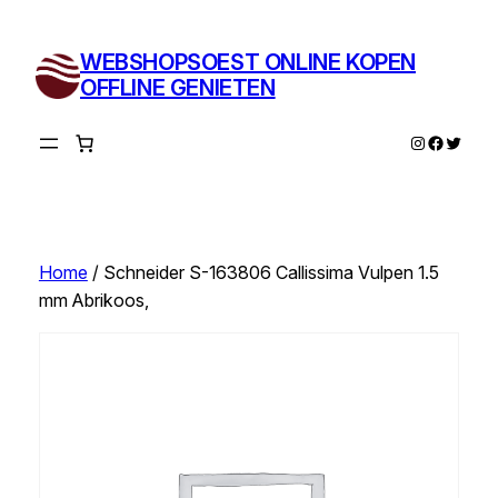
Ga
naar
WEBSHOPSOEST ONLINE KOPEN
de
OFFLINE GENIETEN
inhoud
Instagram
Facebo
Twitte
Home
/ Schneider S-163806 Callissima Vulpen 1.5
mm Abrikoos,