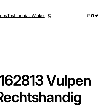
Instagram
Faceboo
Twitter
ices
Testimonials
Winkel
-162813 Vulpen
Rechtshandig