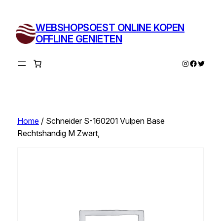
Ga
naar
WEBSHOPSOEST ONLINE KOPEN
de
OFFLINE GENIETEN
inhoud
Instagram
Facebo
Twitte
Home
/ Schneider S-160201 Vulpen Base
Rechtshandig M Zwart,