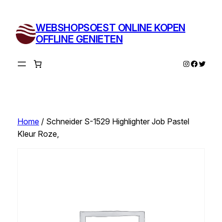
Ga
naar
WEBSHOPSOEST ONLINE KOPEN
de
OFFLINE GENIETEN
inhoud
Instagram
Facebo
Twitte
Home
/ Schneider S-1529 Highlighter Job Pastel
Kleur Roze,