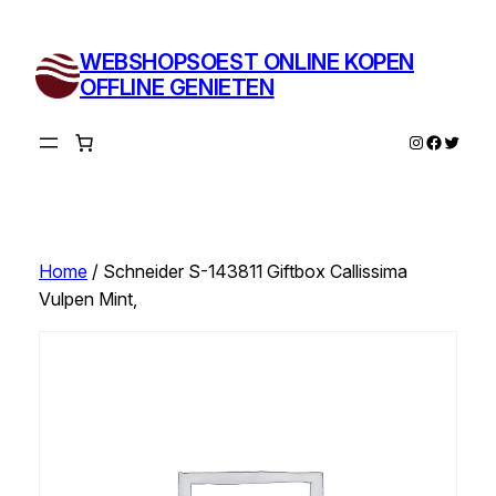
Ga
naar
WEBSHOPSOEST ONLINE KOPEN
de
OFFLINE GENIETEN
inhoud
Instagram
Facebo
Twitte
Home
/ Schneider S-143811 Giftbox Callissima
Vulpen Mint,