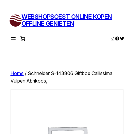
Ga
naar
WEBSHOPSOEST ONLINE KOPEN
de
OFFLINE GENIETEN
inhoud
Instagram
Facebo
Twitte
Home
/ Schneider S-143806 Giftbox Callissima
Vulpen Abrikoos,