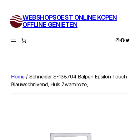
Ga
naar
WEBSHOPSOEST ONLINE KOPEN
de
OFFLINE GENIETEN
inhoud
Instagram
Facebo
Twitte
Home
/ Schneider S-138704 Balpen Epsilon Touch
Blauwschrijvend, Huls Zwart/roze,