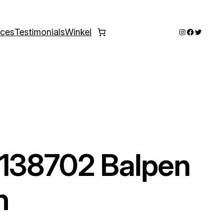
Instagram
Faceboo
Twitter
ices
Testimonials
Winkel
-138702 Balpen
h