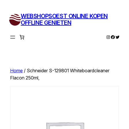
Ga
naar
WEBSHOPSOEST ONLINE KOPEN
de
OFFLINE GENIETEN
inhoud
Instagram
Facebo
Twitte
Home
/ Schneider S-129801 Whiteboardcleaner
Flacon 250ml,