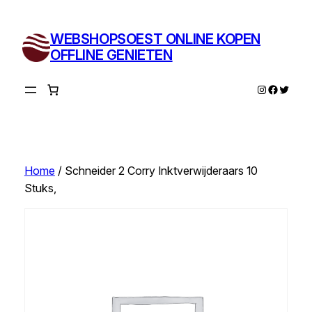
Ga
naar
WEBSHOPSOEST ONLINE KOPEN
de
OFFLINE GENIETEN
inhoud
Instagram
Facebo
Twitte
Home
/ Schneider 2 Corry Inktverwijderaars 10
Stuks,