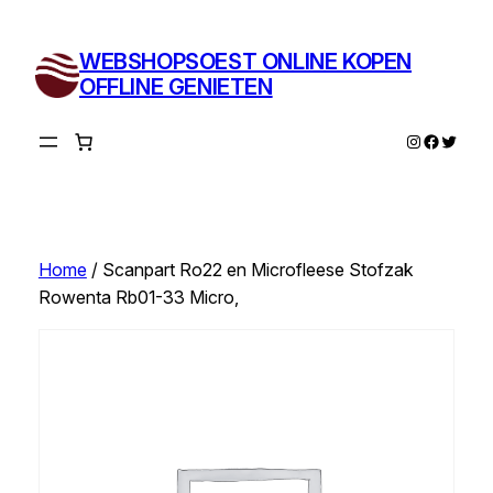
Ga
naar
WEBSHOPSOEST ONLINE KOPEN
de
OFFLINE GENIETEN
inhoud
Instagram
Facebo
Twitte
Home
/ Scanpart Ro22 en Microfleese Stofzak
Rowenta Rb01-33 Micro,