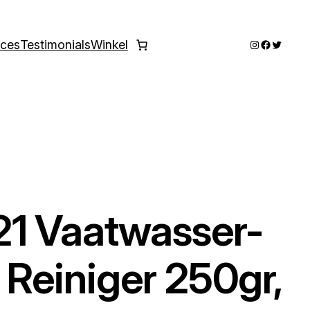
Instagram
Faceboo
Twitter
ices
Testimonials
Winkel
21 Vaatwasser-
Reiniger 250gr,