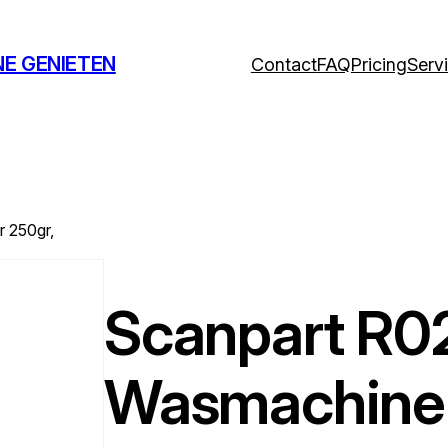
NE GENIETEN
Contact
FAQ
Pricing
Serv
 250gr,
Scanpart R0
Wasmachine 