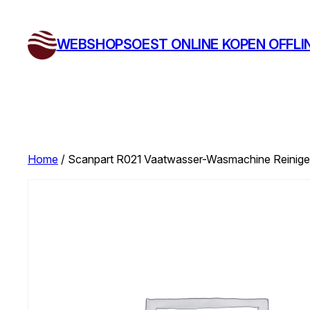
Ga
naar
WEBSHOPSOEST ONLINE KOPEN OFFLI
de
inhoud
Home
/ Scanpart R021 Vaatwasser-Wasmachine Reiniger