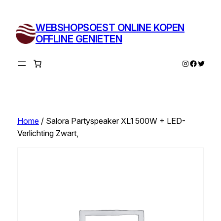
Ga
naar
WEBSHOPSOEST ONLINE KOPEN
de
OFFLINE GENIETEN
inhoud
Instagram
Facebo
Twitte
Home
/ Salora Partyspeaker XL1 500W + LED-
Verlichting Zwart,