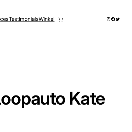
Instagram
Faceboo
Twitter
ices
Testimonials
Winkel
 Loopauto Kate