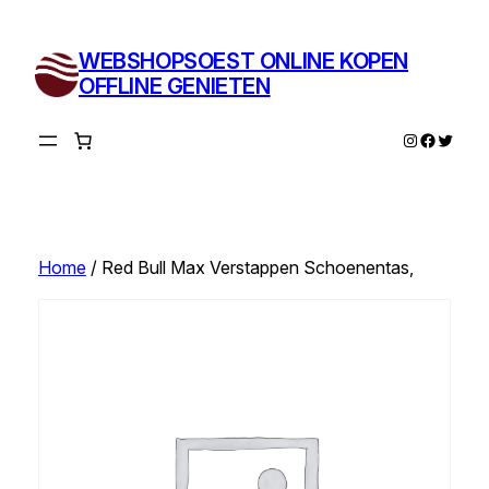
Ga
naar
WEBSHOPSOEST ONLINE KOPEN
de
OFFLINE GENIETEN
inhoud
Instagram
Facebo
Twitte
Home
/ Red Bull Max Verstappen Schoenentas,