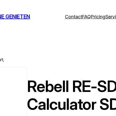
NE GENIETEN
Contact
FAQ
Pricing
Serv
t,
Rebell RE-
Calculator 