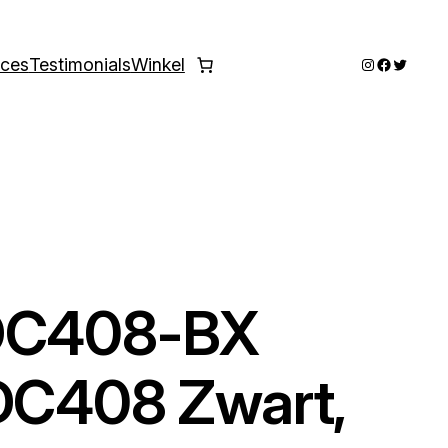
Instagram
Faceboo
Twitter
ices
Testimonials
Winkel
SDC408-BX
SDC408 Zwart,