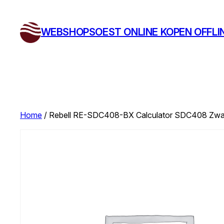
Ga
naar
WEBSHOPSOEST ONLINE KOPEN OFFLI
de
inhoud
Home
/ Rebell RE-SDC408-BX Calculator SDC408 Zwar